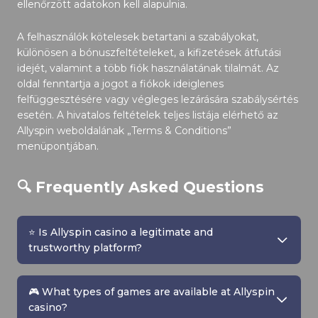
ellenőrzött adatokon kell alapulnia.
A felhasználók kötelesek betartani a szabályokat,
különösen a bónuszfeltételeket, a kifizetések átfutási
idejét, valamint a több fiók használatának tilalmát. Az
oldal fenntartja a jogot a fiókok ideiglenes
felfüggesztésére vagy végleges lezárására szabálysértés
esetén. A hivatalos feltételek teljes listája elérhető az
Allyspin weboldalának „Terms & Conditions”
menüpontjában.
🔍 Frequently Asked Questions
⭐ Is Allyspin casino a legitimate and
trustworthy platform?
🎮 What types of games are available at Allyspin
casino?