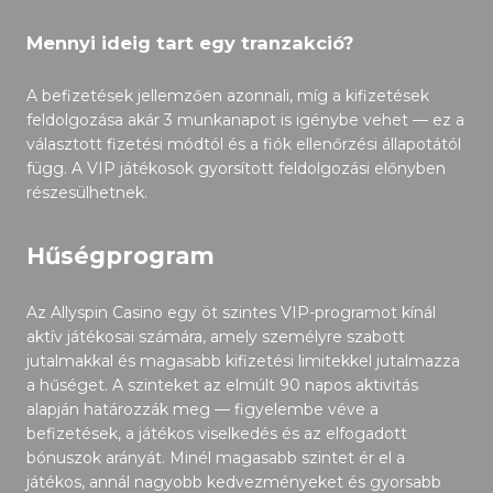
Mennyi ideig tart egy tranzakció?
A befizetések jellemzően azonnali, míg a kifizetések
feldolgozása akár 3 munkanapot is igénybe vehet — ez a
választott fizetési módtól és a fiók ellenőrzési állapotától
függ. A VIP játékosok gyorsított feldolgozási előnyben
részesülhetnek.
Hűségprogram
Az Allyspin Casino egy öt szintes VIP-programot kínál
aktív játékosai számára, amely személyre szabott
jutalmakkal és magasabb kifizetési limitekkel jutalmazza
a hűséget. A szinteket az elmúlt 90 napos aktivitás
alapján határozzák meg — figyelembe véve a
befizetések, a játékos viselkedés és az elfogadott
bónuszok arányát. Minél magasabb szintet ér el a
játékos, annál nagyobb kedvezményeket és gyorsabb