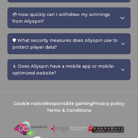
💳 How quickly can I withdraw my winnings
from Allyspin?
🛡️ What security measures does Allyspin use to
protect player data?
📱 Does Allyspin have a mobile app or mobile-
optimized website?
Cookie notice
Responsible gaming
Privacy policy
Terms & Conditions