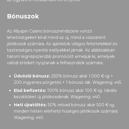
Bónuszok
Az Allyspin Casino bónuszrendszere vonzó
lehetőségeket kínál mind az új, mind a visszatérő
játékosok számára. Az ajánlatok világos feltételekkel és
tisztességes nyerési esélyekkel járnak. Az alábbiakban
három legnépszerűbb promóciót emeljük ki, amelyek
valódi értéket nyújtanak a felhasználók számára:
Üdvözlő bónusz:
250% bónusz akár 1.000 €-ig +
200 ingyenes pörgetés + 1 bónusz rák. Wagering: x45.
Első befizetés:
100% bónusz akár 100 €-ig. Ideális
kezdőlöket új játékosoknak. Wagering: x40.
Heti újratöltés:
50% reload bónusz akár 500 €-ig,
minden héten elérhető hűséges játékosok számára.
Wagering: x40.