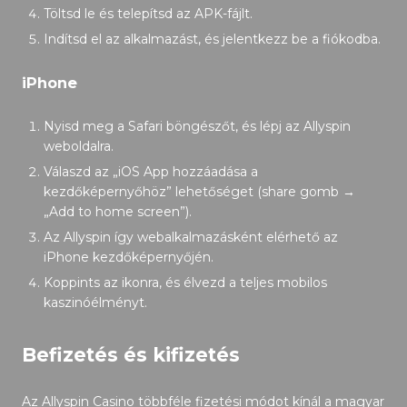
Töltsd le és telepítsd az APK-fájlt.
Indítsd el az alkalmazást, és jelentkezz be a fiókodba.
iPhone
Nyisd meg a Safari böngészőt, és lépj az Allyspin
weboldalra.
Válaszd az „iOS App hozzáadása a
kezdőképernyőhöz” lehetőséget (share gomb →
„Add to home screen”).
Az Allyspin így webalkalmazásként elérhető az
iPhone kezdőképernyőjén.
Koppints az ikonra, és élvezd a teljes mobilos
kaszinóélményt.
Befizetés és kifizetés
Az Allyspin Casino többféle fizetési módot kínál a magyar