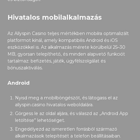
Hivatalos mobilalkalmazás
Az Allyspin Casino teljes mértékben mobilra optimalizált
platformot kínál, amely kompatibilis Android és iOS
eszközökkel is. Az alkalmazás mérete körülbelül 25–30
MB, gyorsan telepíthető, és minden alapvető funkciót
tartalmaz: befizetés, játék, ügyfélszolgálat és
bónuszaktiválás.
Android
Nyisd meg a mobilböngészőt, és látogass el az
allyspin.casino hivatalos weboldalára.
Görgess le az oldal aljára, és válaszd az „Android App
letöltése” lehetőséget.
Engedélyezd az ismeretlen forrásból származó
alkalmazások telepítését a telefon beállításaiban.